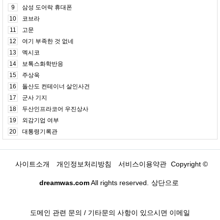
9
삼성 도어락 휴대폰
10
코브라
11
고문
12
여기 부족한 것 없네
13
멕시코
14
보톡스화학반응
15
주상욱
16
돌산도 컨테이너 살인사건
17
군사 기지
18
두산인프라코어 우진상사
19
외감기업 여부
20
대통령기록관
사이트소개
개인정보처리방침
서비스이용약관
Copyright ©
dreamwas.com
All rights reserved.
상단으로
도메인 관련 문의 / 기타문의 사항이 있으시면 이메일