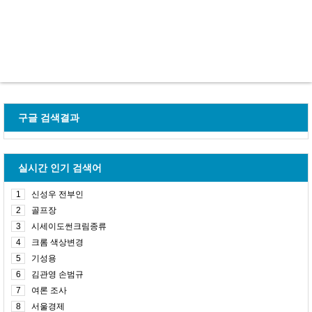
구글 검색결과
실시간 인기 검색어
1
신성우 전부인
2
골프장
3
시세이도썬크림종류
4
크롬 색상변경
5
기성용
6
김관영 손범규
7
여론 조사
8
서울경제