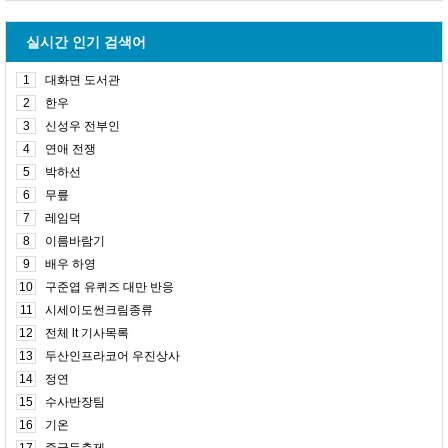
실시간 인기 검색어
1
대화면 도서관
2
한우
3
신성우 전부인
4
연애 전쟁
5
박하선
6
무릎
7
레임덕
8
이름바람기
9
배우 하영
10
구준엽 유퀴즈 대만 반응
11
시세이도썬크림종류
12
전체 lt 기사목록
13
두산인프라코어 우진상사
14
정연
15
수사반장팀
16
기온