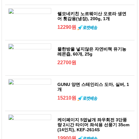
쌜모네키친 노르웨이산 오로라 생연
어 횟감용(냉장), 200g, 1개
12290원
물한방울 넣지않은 자연비책 유기농
레몬즙, 60개, 25g
22700원
GUNU 양면 스테인리스 도마, 실버, 1
개
15210원
케이페이지 5엽날개 좌우회전 3단풍
량 2시간 타이머 좌석용 선풍기 35cm
(14인치), KEF-2614S
19900원