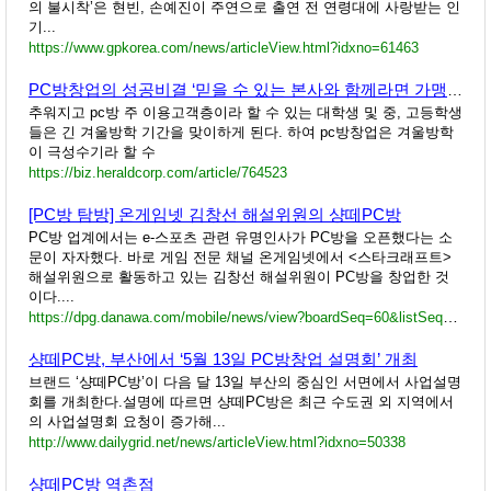
의 불시착’은 현빈, 손예진이 주연으로 출연 전 연령대에 사랑받는 인
기...
https://www.gpkorea.com/news/articleView.html?idxno=61463
PC방창업의 성공비결 ‘믿을 수 있는 본사와 함께라면 가맹점도 성공한다’
추워지고 pc방 주 이용고객층이라 할 수 있는 대학생 및 중, 고등학생
들은 긴 겨울방학 기간을 맞이하게 된다. 하여 pc방창업은 겨울방학
이 극성수기라 할 수
https://biz.heraldcorp.com/article/764523
[PC방 탐방] 온게임넷 김창선 해설위원의 샹떼PC방
PC방 업계에서는 e-스포츠 관련 유명인사가 PC방을 오픈했다는 소
문이 자자했다. 바로 게임 전문 채널 온게임넷에서 <스타크래프트>
해설위원으로 활동하고 있는 김창선 해설위원이 PC방을 창업한 것
이다....
https://dpg.danawa.com/mobile/news/view?boardSeq=60&listSeq=1707775
샹떼PC방, 부산에서 ‘5월 13일 PC방창업 설명회’ 개최
브랜드 ‘샹떼PC방’이 다음 달 13일 부산의 중심인 서면에서 사업설명
회를 개최한다.설명에 따르면 샹떼PC방은 최근 수도권 외 지역에서
의 사업설명회 요청이 증가해...
http://www.dailygrid.net/news/articleView.html?idxno=50338
샹떼PC방 역촌점