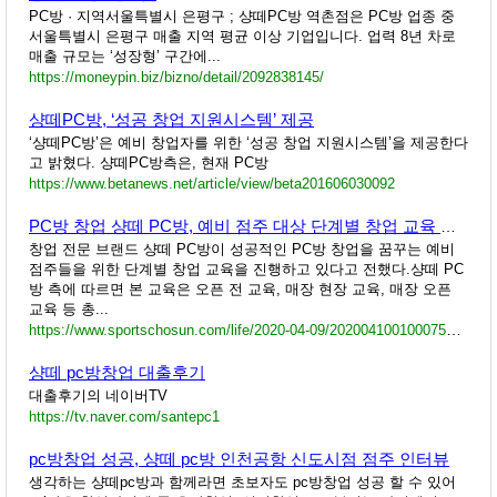
PC방 · 지역서울특별시 은평구 ; 샹떼PC방 역촌점은 PC방 업종 중
서울특별시 은평구 매출 지역 평균 이상 기업입니다. 업력 8년 차로
매출 규모는 ‘성장형’ 구간에...
https://moneypin.biz/bizno/detail/2092838145/
샹떼PC방, ‘성공 창업 지원시스템’ 제공
‘샹떼PC방’은 예비 창업자를 위한 ‘성공 창업 지원시스템’을 제공한다
고 밝혔다. 샹떼PC방측은, 현재 PC방
https://www.betanews.net/article/view/beta201606030092
PC방 창업 샹떼 PC방, 예비 점주 대상 단계별 창업 교육 실시
창업 전문 브랜드 샹떼 PC방이 성공적인 PC방 창업을 꿈꾸는 예비
점주들을 위한 단계별 창업 교육을 진행하고 있다고 전했다.샹떼 PC
방 측에 따르면 본 교육은 오픈 전 교육, 매장 현장 교육, 매장 오픈
교육 등 총...
https://www.sportschosun.com/life/2020-04-09/202004100100075360004461
샹떼 pc방창업 대출후기
대출후기의 네이버TV
https://tv.naver.com/santepc1
pc방창업 성공, 샹떼 pc방 인천공항 신도시점 점주 인터뷰
생각하는 샹떼pc방과 함께라면 초보자도 pc방창업 성공 할 수 있어