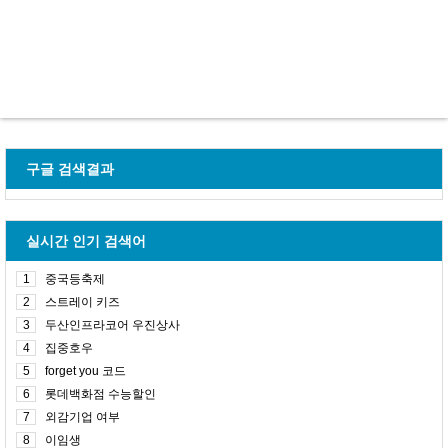
구글 검색결과
실시간 인기 검색어
1
중국등축제
2
스트레이 키즈
3
두산인프라코어 우진상사
4
집중호우
5
forget you 코드
6
롯데백화점 수능할인
7
외감기업 여부
8
이임생