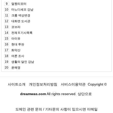
9
얼짱리포터
10
마노디셰프 강남
11
크롬 색상변경
12
대화면 도서관
13
코브라
14
전체 lt 기사목록
15
아이유
16
현대 투싼
17
화악산
18
여론 조사
19
생활의 달인 강남
20
윤해영
사이트소개
개인정보처리방침
서비스이용약관
Copyright ©
dreamwas.com
All rights reserved.
상단으로
도메인 관련 문의 / 기타문의 사항이 있으시면 이메일