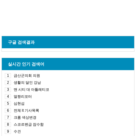
구글 검색결과
실시간 인기 검색어
1
금산군의회 의원
2
생활의 달인 강남
3
맨 시티 대 아틀레티코
4
얼짱리포터
5
심현섭
6
전체 lt 기사목록
7
크롬 색상변경
8
스코르펜급 잠수함
9
수건