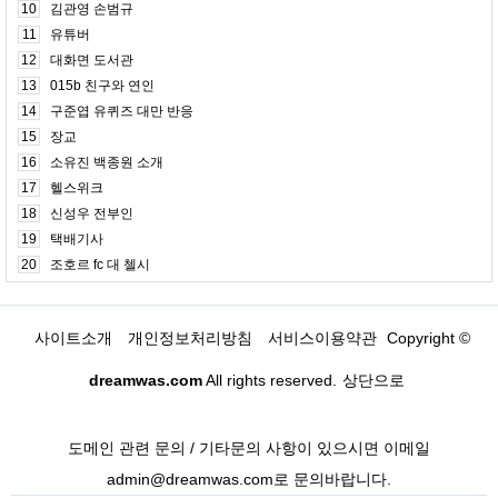
10
김관영 손범규
11
유튜버
12
대화면 도서관
13
015b 친구와 연인
14
구준엽 유퀴즈 대만 반응
15
장교
16
소유진 백종원 소개
17
헬스위크
18
신성우 전부인
19
택배기사
20
조호르 fc 대 첼시
사이트소개
개인정보처리방침
서비스이용약관
Copyright ©
dreamwas.com
All rights reserved.
상단으로
도메인 관련 문의 / 기타문의 사항이 있으시면 이메일
admin@dreamwas.com로 문의바랍니다.